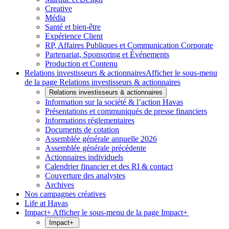
Creative
Média
Santé et bien-être
Expérience Client
RP, Affaires Publiques et Communication Corporate
Partenariat, Sponsoring et Événements
Production et Contenu
Relations investisseurs & actionnaires
Afficher le sous-menu
de la page Relations investisseurs & actionnaires
Relations investisseurs & actionnaires
Information sur la société & l’action Havas
Présentations et communiqués de presse financiers
Informations réglementaires
Documents de cotation
Assemblée générale annuelle 2026
Assemblée générale précédente
Actionnaires individuels
Calendrier financier et des RI & contact
Couverture des analystes
Archives
Nos campagnes créatives
Life at Havas
Impact+
Afficher le sous-menu de la page Impact+
Impact+