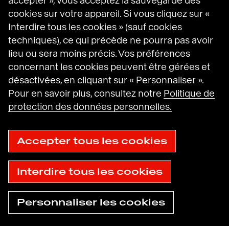
accepter », vous acceptez la sauvegarde des
cookies sur votre appareil. Si vous cliquez sur «
Interdire tous les cookies » (sauf cookies
Havas sur LinkedIn
Havas sur Instagram
Havas sur DailyMotion
techniques), ce qui précède ne pourra pas avoir
lieu ou sera moins précis. Vos préférences
concernant les cookies peuvent être gérées et
Mentions légales
désactivées, en cliquant sur « Personnaliser ».
Conditions générales d’utilisation
Politique en matière de cookies
Pour en savoir plus, consultez notre
Politique de
Politique de protection des données
protection des données personnelles.
personnelles
Gestion des cookies
Plan du site
© 2025
Accepter tous les cookies
Accessibilité : non conforme
Havas
Interdire tous les cookies
Personnaliser les cookies
Trouver une
Besoin d'aide
agence
maintenant ?