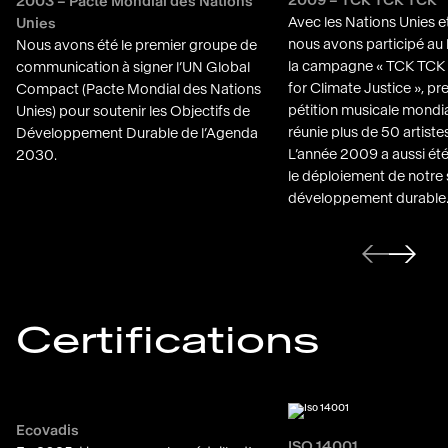
2003 – Pacte Mondial des Nations
Avec les Nations Unies e
Unies
nous avons participé au
Nous avons été le premier groupe de
la campagne « TCK TCK 
communication à signer l’UN Global
for Climate Justice », pr
Compact (Pacte Mondial des Nations
pétition musicale mondi
Unies) pour soutenir les Objectifs de
réunie plus de 50 artist
Développement Durable de l’Agenda
L’année 2009 a aussi ét
2030.
le déploiement de notre 
développement durable
Diapositive suivante
Diapositi
Certifications
Ecovadis
ISO 14001