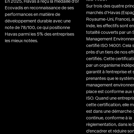
En 2025, Havas a reçu la médaille d’or
Sur trois des quatre prin
Ecovadis en reconnaissance de ses
marchés d'Havas (Espa
performances en matière de
Royaume-Uni, France), ai
développement durable avec une
Inde, les effectifs sont e
note de 78/100, ce qui positionne
totalité couverts par un
Havas parmi les 5% des entreprises
Management Environne
les mieux notées.
certifié ISO 14001. Cela 
près d'un tiers de nos eff
certifiés. Cette certificat
par un organisme indép
garantit à l'entreprise et 
prenantes que le systèm
management environnem
place est conforme aux 
ISO. Quand une entrepri
cette certification, elle 
est dans une démarche d
continue, conforme à la
règlementation, dans le 
d'encadrer et réduire so