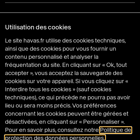
Utilisation des cookies
Le site havas.fr utilise des cookies techniques,
Havas Villages
Science of Desire
ainsi que des cookies pour vous fournir un
Meaningful Brands
contenu personnalisé et analyser la
Prosumer Reports
fréquentation du site. En cliquant sur « Ok, tout
accepter », vous acceptez la sauvegarde des
cookies sur votre appareil. Si vous cliquez sur «
Interdire tous les cookies » (sauf cookies
Havas sur LinkedIn
Havas sur Instagram
Havas sur DailyMotion
techniques), ce qui précède ne pourra pas avoir
lieu ou sera moins précis. Vos préférences
concernant les cookies peuvent être gérées et
Mentions légales
désactivées, en cliquant sur « Personnaliser ».
Conditions générales d’utilisation
Politique en matière de cookies
Pour en savoir plus, consultez notre
Politique de
Politique de protection des données
protection des données personnelles.