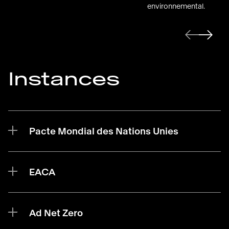
environnemental.
Diapositive suivante
Diapositi
Instances
Pacte Mondial des Nations Unies
EACA
Ad Net Zero