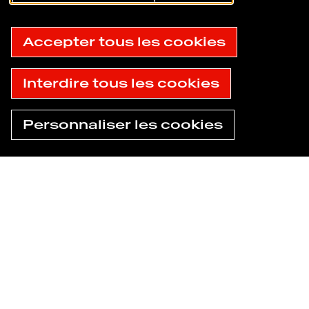
personnelles
Gestion des cookies
Plan du site
© 2025
Accepter tous les cookies
Accessibilité : non conforme
Havas
Interdire tous les cookies
Personnaliser les cookies
Trouver une
Besoin d'aide
agence
maintenant ?