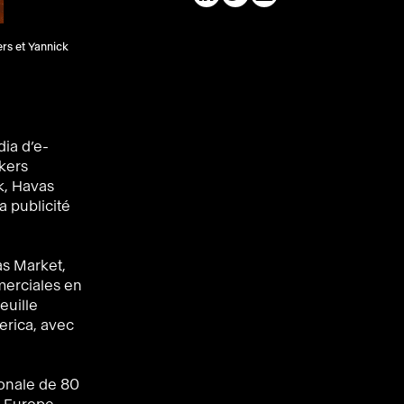
rs et Yannick
ia d’e-
kers
k, Havas
a publicité
as Market,
merciales en
euille
erica, avec
ionale de 80