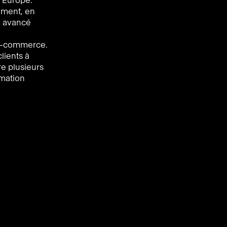
n Europe.
oment, en
re avancé
d’e-commerce.
lients à
re plusieurs
mmation