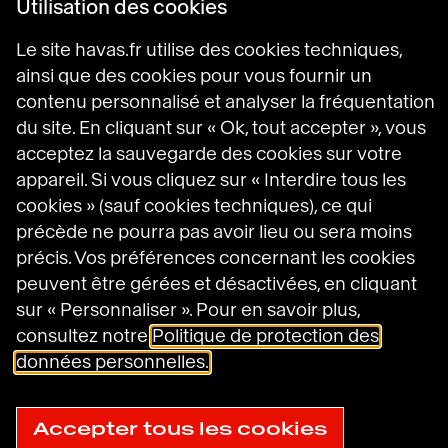
Utilisation des cookies
Science of Desire
Meaningful Brands
Le site havas.fr utilise des cookies techniques,
Prosumer Reports
ainsi que des cookies pour vous fournir un
contenu personnalisé et analyser la fréquentation
du site. En cliquant sur « Ok, tout accepter », vous
Havas sur LinkedIn
Havas sur Instagram
Havas sur DailyMotion
acceptez la sauvegarde des cookies sur votre
appareil. Si vous cliquez sur « Interdire tous les
cookies » (sauf cookies techniques), ce qui
précède ne pourra pas avoir lieu ou sera moins
Mentions légales
Conditions générales d’utilisation
précis. Vos préférences concernant les cookies
Politique en matière de cookies
peuvent être gérées et désactivées, en cliquant
Politique de protection des données
sur « Personnaliser ». Pour en savoir plus,
personnelles
consultez notre
Politique de protection des
Gestion des cookies
données personnelles.
Plan du site
© 2025
Accessibilité : non conforme
Havas
Accepter tous les cookies