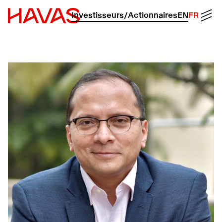
Retour à la page d'accueil d'Havas
Men
Investisseurs/Actionnaires
EN
FR