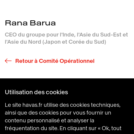
Rana Barua
CEO du groupe pour l'Inde, l'Asie du Sud-Est et
l'Asie du Nord (Japon et Corée du Sud)
Retour à Comité Opérationnel
Utilisation des cookies
Havas Villages
Le site havas.fr utilise des cookies techniques,
Science of Desire
ainsi que des cookies pour vous fournir un
Meaningful Brands
Prosumer Reports
contenu personnalisé et analyser la
fréquentation du site. En cliquant sur « Ok, tout