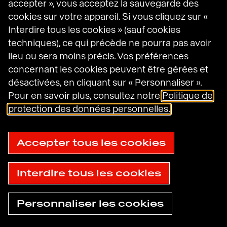
accepter », vous acceptez la sauvegarde des
cookies sur votre appareil. Si vous cliquez sur «
Havas sur LinkedIn
Havas sur Instagram
Havas sur DailyMotion
Interdire tous les cookies » (sauf cookies
techniques), ce qui précède ne pourra pas avoir
lieu ou sera moins précis. Vos préférences
Mentions légales
concernant les cookies peuvent être gérées et
Conditions générales d’utilisation
désactivées, en cliquant sur « Personnaliser ».
Politique en matière de cookies
Pour en savoir plus, consultez notre
Politique de
Politique de protection des données
protection des données personnelles.
personnelles
Gestion des cookies
Plan du site
© 2025
Accepter tous les cookies
Accessibilité : non conforme
Havas
Interdire tous les cookies
Personnaliser les cookies
Trouver une
Besoin d'aide
agence
maintenant ?