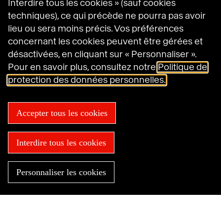
Interdire tous les cookies » (sauf cookies
Havas sur LinkedIn
Havas sur Instagram
Havas sur DailyMotion
techniques), ce qui précède ne pourra pas avoir
lieu ou sera moins précis. Vos préférences
concernant les cookies peuvent être gérées et
désactivées, en cliquant sur « Personnaliser ».
Mentions légales
Conditions générales d’utilisation
Pour en savoir plus, consultez notre
Politique de
Politique en matière de cookies
protection des données personnelles.
Politique de protection des données personnelles
Gestion des cookies
Plan du site
Accepter tous les cookies
Accessibilité : non conforme
© 2025 Havas
Interdire tous les cookies
Personnaliser les cookies
Besoin d'aide maintenant ?
Trouver une agence